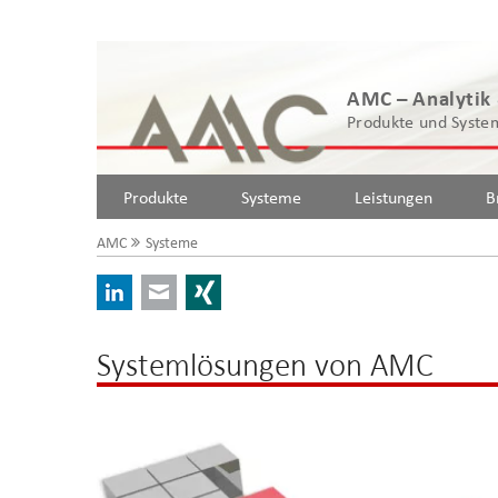
AMC – Analytik
Produkte und System
Produkte
Systeme
Leistungen
B
AMC
Systeme
LinkedIn
E-mail
Xing
Systemlösungen von AMC