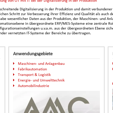
ung von OT mit IT bei der Digitalisierung in der Produktion
tschreitende Digitalisierung in der Produktion und damit verbundene
chen Schritt zur Verbesserung ihrer Effizienz und Qualität als auch 
abe wesentlicher Daten aus der Produktion, der Maschinen- und Anl
omationsebene in übergeordnete ERP/MES-Systeme eine zentrale Rolle
igurationseinstellungen u.v.a.m. aus der übergeordneten Ebene sicher
nder vernetzten IT-Systeme der Bereiche zu übertragen.
Anwendungsgebiete
Maschinen- und Anlagenbau
Fabrikautomation
Transport & Logistik
Energie- und Umwelttechnik
Automobilindustrie