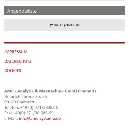
Angebotsliste
zur Angebotsliste
NAVIGATION
IMPRESSUM
ÜBERSPRINGEN
DATENSCHUTZ
[NBSP]
COOKIES
AMC - Analytik & Messtechnik GmbH Chemnitz
Heinrich-Lorenz-Str. 55
09120 Chemnitz
Telefon: +49 (0) 371/38388-0
Fax: +49(0) 371/38 388-99
E-Mail:
info@amc-systeme.de