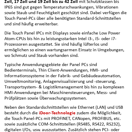
Zoll, 17 Zoll und 19 Zoll bis zu 42 Zoll
mit Schutzklassen bis
IP65 sind gut gegen Temperaturschwankungen, Vibrationen
sowie Staub und Feuchtigkeit geschützt sind. Dabei verfügen die
Touch Panel-PCs über alle benötigten Standard-Schnittstellen
und sind häufig erweiterbar.
Die Touch Panel IPCs mit Displays sowie einfache Low Power
Atom-CPUs bis hin zu leistungsstarken Intel i3-, i5- oder i7-
Prozessoren ausgestattet. Sie sind häufig lüfterlos und
ermöglichen so einen wartungsarmen Einsatz in Umgebungen,
wo Schmutz und Staub vorhanden sind.
Typische Anwendungsgebiete der Panel PCs sind
Bedienterminals, Thin Client-Anwendungen, HMI- und
Informationssysteme in der Fabrik- und Gebäudeautomation,
Umweltmonitoring, Anlagenvisualisierung und -steuerung,
Transportsystem- & Logistikmanagement bis hin zu komplexen
HMI-Anwendungen bei Maschinensteuerungen, Mess- und
Prüfplätzen sowie Überwachungssystemen.
Neben den Standardschnittstellen wie Ethernet (LAN) und USB
besteht durch die
iDoor-Technologie
zudem die Möglichkeit,
die Touch Panel-PCs mit PROFINET, CANopen, PROFIBUS, etc.
sowie zusätzliche COM-Schnittstellen (RS485, RS422, RS232),
digitalen I/Os, usw. auszustatten. Zusätzlich stehen PCI- oder