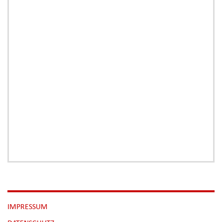
NAVIGATION
IMPRESSUM
ÜBERSPRINGEN