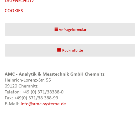
DATENSCHUTZ
[NBSP]
COOKIES
Anfrageformular
Rückrufbitte
AMC - Analytik & Messtechnik GmbH Chemnitz
Heinrich-Lorenz-Str. 55
09120 Chemnitz
Telefon: +49 (0) 371/38388-0
Fax: +49(0) 371/38 388-99
E-Mail:
info@amc-systeme.de