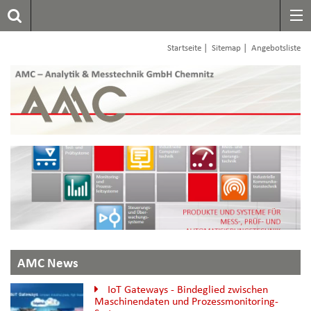
|
|
Startseite
Sitemap
Angebotsliste
AMC News
IoT Gateways - Bindeglied zwischen
Maschinendaten und Prozessmonitoring-