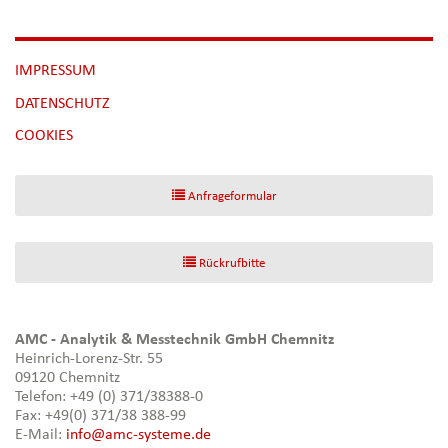
NAVIGATION
IMPRESSUM
ÜBERSPRINGEN
DATENSCHUTZ
[NBSP]
COOKIES
Anfrageformular
Rückrufbitte
AMC - Analytik & Messtechnik GmbH Chemnitz
Heinrich-Lorenz-Str. 55
09120 Chemnitz
Telefon: +49 (0) 371/38388-0
Fax: +49(0) 371/38 388-99
E-Mail:
info@amc-systeme.de