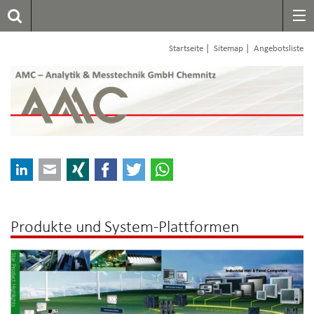
|
|
Startseite
Sitemap
Angebotsliste
LinkedIn
E-mail
Xing
Facebook
Twitter
WhatsApp
Produkte und System-Plattformen