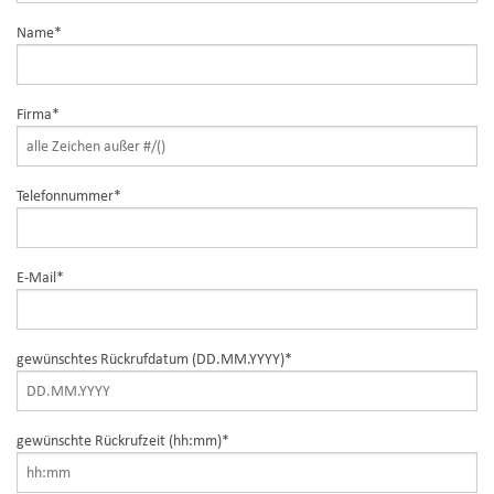
Pflichtfeld
Name
*
Pflichtfeld
Firma
*
Pflichtfeld
Telefonnummer
*
Pflichtfeld
E-Mail
*
Pflichtfeld
gewünschtes Rückrufdatum (DD.MM.YYYY)
*
Pflichtfeld
gewünschte Rückrufzeit (hh:mm)
*