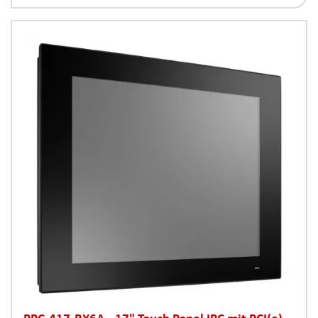
PPC-417-RX6A - 17" Touch Panel IPC mit PCI(e)