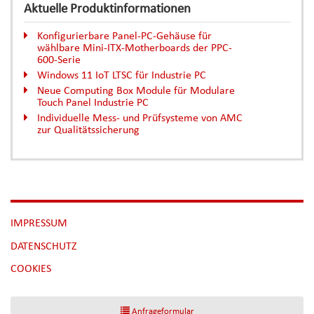
Aktuelle Produktinformationen
Konfigurierbare Panel-PC-Gehäuse für
wählbare Mini-ITX-Motherboards der PPC-
600-Serie
Windows 11 IoT LTSC für Industrie PC
Neue Computing Box Module für Modulare
Touch Panel Industrie PC
Individuelle Mess- und Prüfsysteme von AMC
zur Qualitätssicherung
NAVIGATION
IMPRESSUM
ÜBERSPRINGEN
DATENSCHUTZ
[NBSP]
COOKIES
Anfrageformular