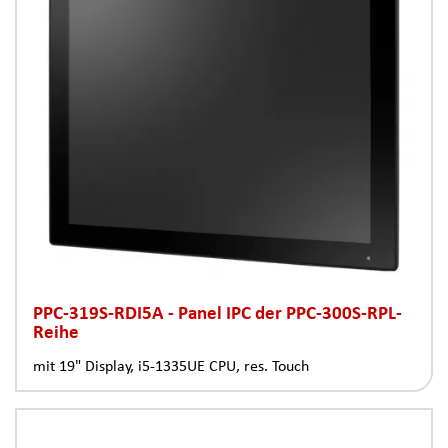
PPC-319S-RDI5A - Panel IPC der PPC-300S-RPL-
Reihe
mit 19" Display, i5-1335UE CPU, res. Touch