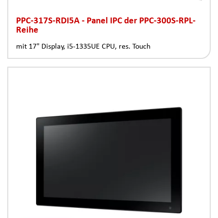
PPC-317S-RDI5A - Panel IPC der PPC-300S-RPL-
Reihe
mit 17" Display, i5-1335UE CPU, res. Touch