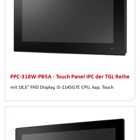
PPC-318W-PB5A - Touch Panel IPC der TGL Reihe
mit 18,5" FHD Display, i5-1145G7E CPU, kap. Touch