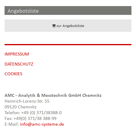
Angebotsliste
zur Angebotsliste
NAVIGATION
IMPRESSUM
ÜBERSPRINGEN
DATENSCHUTZ
[NBSP]
COOKIES
AMC - Analytik & Messtechnik GmbH Chemnitz
Heinrich-Lorenz-Str. 55
09120 Chemnitz
Telefon: +49 (0) 371/38388-0
Fax: +49(0) 371/38 388-99
E-Mail:
info@amc-systeme.de