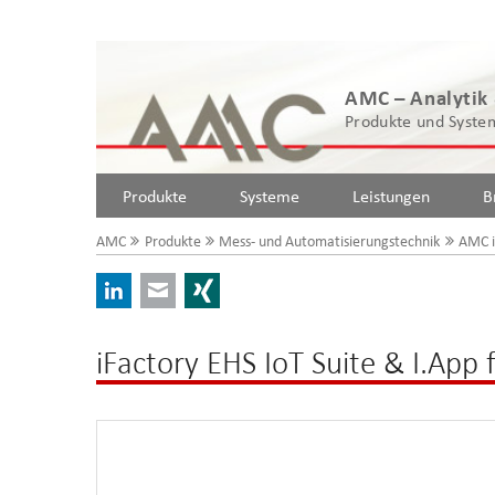
AMC – Analytik
Produkte und System
Produkte
Systeme
Leistungen
B
AMC
Produkte
Mess- und Automatisierungstechnik
AMC i
LinkedIn
E-mail
Xing
iFactory EHS IoT Suite & I.App 