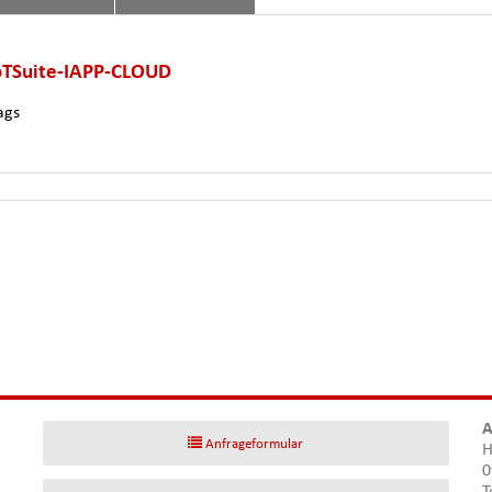
IoTSuite-IAPP-CLOUD
ags
A
Anfrageformular
H
0
T