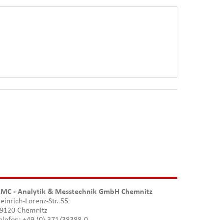
MC - Analytik & Messtechnik GmbH Chemnitz
einrich-Lorenz-Str. 55
9120 Chemnitz
elefon: +49 (0) 371/38388-0