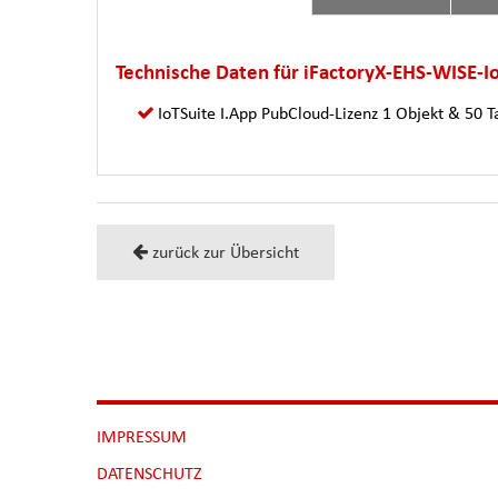
Technische Daten für iFactoryX-EHS-WISE-
IoTSuite I.App PubCloud-Lizenz 1 Objekt & 50 T
zurück zur Übersicht
NAVIGATION
IMPRESSUM
ÜBERSPRINGEN
DATENSCHUTZ