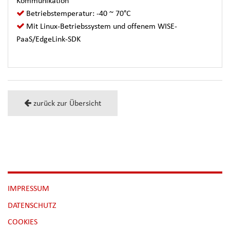
Kommunikation
Betriebstemperatur: -40 ~ 70°C
Mit Linux-Betriebssystem und offenem WISE-
PaaS/EdgeLink-SDK
zurück zur Übersicht
NAVIGATION
IMPRESSUM
ÜBERSPRINGEN
DATENSCHUTZ
[NBSP]
COOKIES