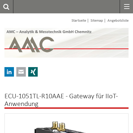
|
|
Startseite
Sitemap
Angebotsliste
LinkedIn
E-mail
Xing
ECU-1051TL-R10AAE - Gateway für IIoT-
Anwendung