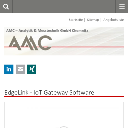
|
|
Startseite
Sitemap
Angebotsliste
LinkedIn
E-mail
Xing
EdgeLink - IoT Gateway Software