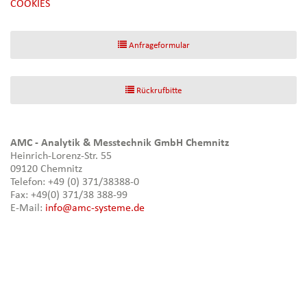
[NBSP]
COOKIES
Anfrageformular
Rückrufbitte
AMC - Analytik & Messtechnik GmbH Chemnitz
Heinrich-Lorenz-Str. 55
09120 Chemnitz
Telefon: +49 (0) 371/38388-0
Fax: +49(0) 371/38 388-99
E-Mail:
info@amc-systeme.de