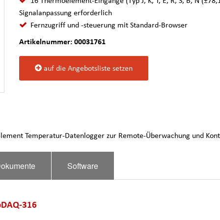
16 Thermoelement-Eingänge (Typ J, K, T, E, R, S, B, N (±78,
Signalanpassung erforderlich
Fernzugriff und -steuerung mit Standard-Browser
Artikelnummer: 00031761
auf die Angebotsliste setzen
lement Temperatur-Datenlogger zur Remote-Überwachung und Kontr
okumente
Software
ebDAQ-316