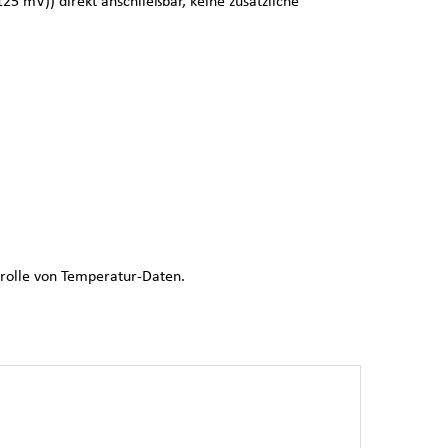
125 mV)) direkt anschließbar, keine zusätzliche
olle von Temperatur-Daten.