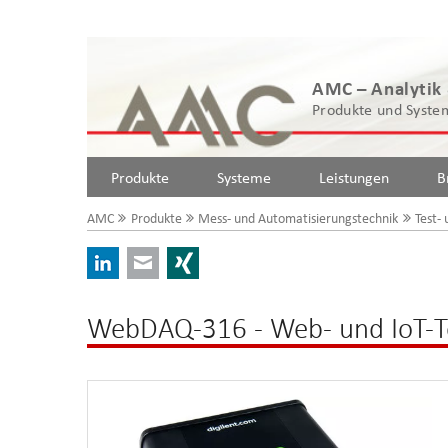
AMC – Analytik
Produkte und System
Produkte
Systeme
Leistungen
B
AMC
Produkte
Mess- und Automatisierungstechnik
Test-
LinkedIn
E-mail
Xing
WebDAQ-316 - Web- und IoT-T