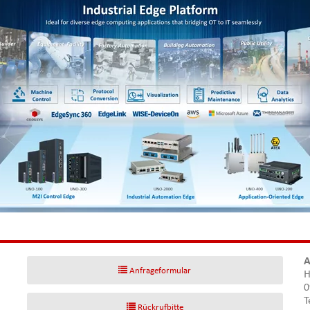
A
Anfrageformular
H
0
T
Rückrufbitte