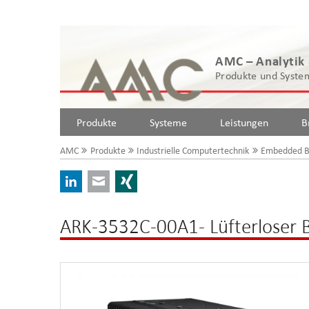
AMC – Analytik
Produkte und System
Produkte
Systeme
Leistungen
B
AMC
Produkte
Industrielle Computertechnik
Embedded B
LinkedIn
E-mail
Xing
ARK-3532C-00A1- Lüfterloser 