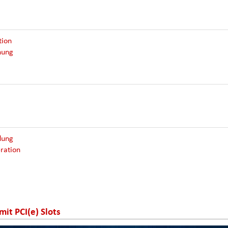
tion
hung
dung
eration
mit PCI(e) Slots