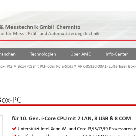
 & Messtechnik GmbH Chemnitz
e für Mess-, Prüf- und Automatisierungstechnik
ranchen
Technologien
Über AMC
Info-Center
ox-IPCs
Box-IPCs mit PCI- oder PCIe-Slots
ARK-3532C-00A1- Lüfterloser Box
Box-PC
für 10. Gen. i-Core CPU mit 2 LAN, 8 USB & 8 COM
Unterstützt Intel Xeon W- und Core i3/i5/i7/i9 Prozessoren 