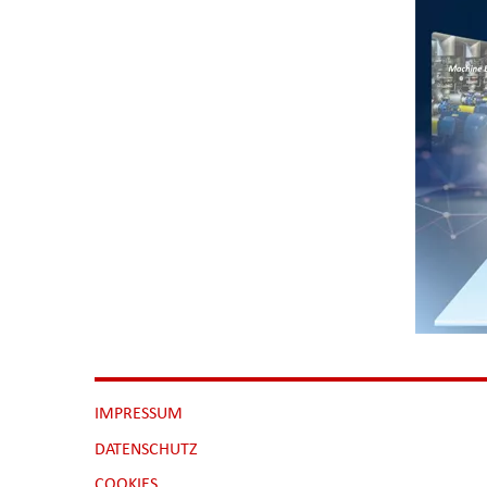
NAVIGATION
IMPRESSUM
ÜBERSPRINGEN
DATENSCHUTZ
[NBSP]
COOKIES