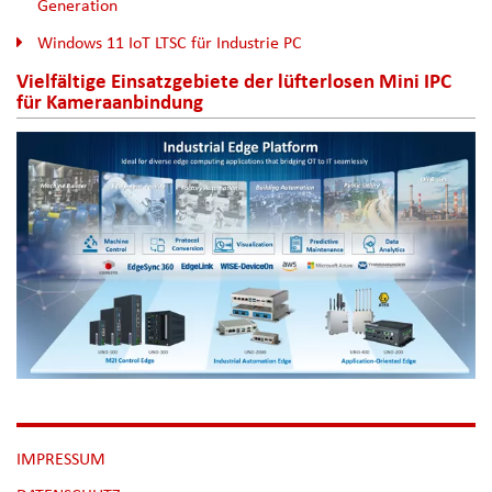
Generation
Windows 11 IoT LTSC für Industrie PC
Vielfältige Einsatzgebiete der lüfterlosen Mini IPC
für Kameraanbindung
NAVIGATION
IMPRESSUM
ÜBERSPRINGEN