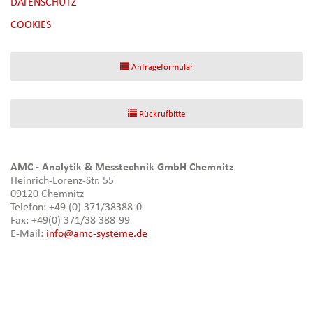
DATENSCHUTZ
[NBSP]
COOKIES
Anfrageformular
Rückrufbitte
AMC - Analytik & Messtechnik GmbH Chemnitz
Heinrich-Lorenz-Str. 55
09120 Chemnitz
Telefon: +49 (0) 371/38388-0
Fax: +49(0) 371/38 388-99
E-Mail:
info@amc-systeme.de