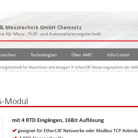
 & Messtechnik GmbH Chemnitz
e für Mess-, Prüf- und Automatisierungstechnik
ranchen
Technologien
Über AMC
Info-Center
rungstechnik für Maschinen und Anlagen
EtherCAT Steuerungssystem der AMA
s-Modul
mit 4 RTD Eingängen, 16Bit Auflösung
geeignet für EtherCAT Netzwerke oder Modbus TCP Anbind