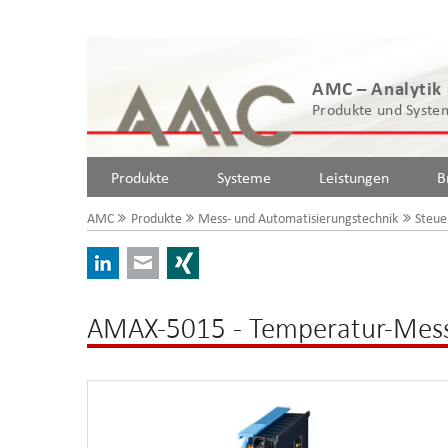
AMC – Analytik
Produkte und System
Produkte
Systeme
Leistungen
B
AMC
Produkte
Mess- und Automatisierungstechnik
Steue
LinkedIn
E-mail
Xing
AMAX-5015 - Temperatur-Mes