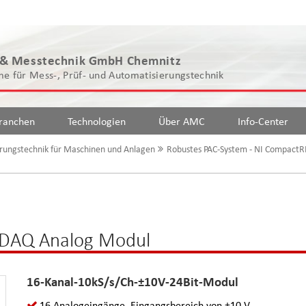
 & Messtechnik GmbH Chemnitz
e für Mess-, Prüf- und Automatisierungstechnik
ranchen
Technologien
Über AMC
Info-Center
rungstechnik für Maschinen und Anlagen
Robustes PAC-System - NI CompactR
cDAQ Analog Modul
16-Kanal-10kS/s/Ch-±10V-24Bit-Modul
16 Analogeingänge, Eingangsbereich von ±10 V