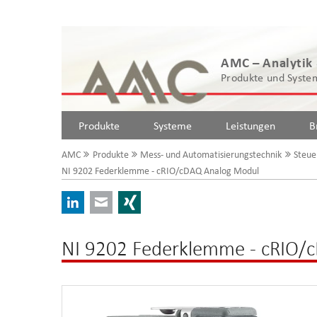
AMC – Analytik
Produkte und System
Produkte
Systeme
Leistungen
B
AMC
Produkte
Mess- und Automatisierungstechnik
Steue
NI 9202 Federklemme - cRIO/cDAQ Analog Modul
LinkedIn
E-mail
Xing
NI 9202 Federklemme - cRIO/