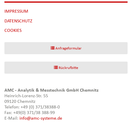
NAVIGATION
IMPRESSUM
ÜBERSPRINGEN
DATENSCHUTZ
[NBSP]
COOKIES
Anfrageformular
Rückrufbitte
AMC - Analytik & Messtechnik GmbH Chemnitz
Heinrich-Lorenz-Str. 55
09120 Chemnitz
Telefon: +49 (0) 371/38388-0
Fax: +49(0) 371/38 388-99
E-Mail:
info@amc-systeme.de