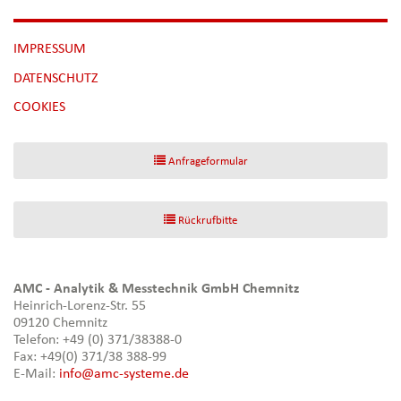
NAVIGATION
IMPRESSUM
ÜBERSPRINGEN
DATENSCHUTZ
[NBSP]
COOKIES
Anfrageformular
Rückrufbitte
AMC - Analytik & Messtechnik GmbH Chemnitz
Heinrich-Lorenz-Str. 55
09120 Chemnitz
Telefon: +49 (0) 371/38388-0
Fax: +49(0) 371/38 388-99
E-Mail:
info@amc-systeme.de