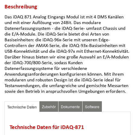
Beschreibung
Das iDAQ 871 Analog Eingangs Modul ist mit 4 DMS Kanälen
und mit einer Auflösung von 24Bit. Das modulare
Datenerfassungssystem - die iDAQ-Serie- umfasst Chassis und
die E/A-Module. Die iDAQ-Serie bietet drei Arten von
Basiseinheiten: die iDAQ-96x-Serie mit unseren Edge-
Controllern der AMAX-Serie, die iDAQ-93x-Basiseinheiten mit
USB-Konnektivität und die iDAQ-97x mit Ethernet-Konnektivität.
Darüber hinaus bieten wir eine große Auswahl an E/A-Modulen
der iDAQ-700/800-Serie, sodass Kunden
Datenerfassungssysteme für verschiedene
Anwendungsanforderungen konfigurieren können. Mit ihrem
modularen und robusten Design ist die iDAQ-Serie ideal für
Testanwendungen, die umfangreiche und gemischte Messarten
sowie den Betrieb in anspruchsvollen Umgebungen erfordern.
Zubehör
Dokumente
Software
Technische Daten
Technische Daten für iDAQ-871