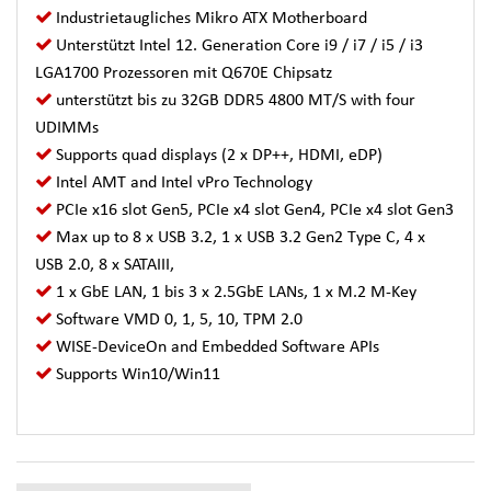
Industrietaugliches Mikro ATX Motherboard
Unterstützt Intel 12. Generation Core i9 / i7 / i5 / i3
LGA1700 Prozessoren mit Q670E Chipsatz
unterstützt bis zu 32GB DDR5 4800 MT/S with four
UDIMMs
Supports quad displays (2 x DP++, HDMI, eDP)
Intel AMT and Intel vPro Technology
PCIe x16 slot Gen5, PCIe x4 slot Gen4, PCIe x4 slot Gen3
Max up to 8 x USB 3.2, 1 x USB 3.2 Gen2 Type C, 4 x
USB 2.0, 8 x SATAIII,
1 x GbE LAN, 1 bis 3 x 2.5GbE LANs, 1 x M.2 M-Key
Software VMD 0, 1, 5, 10, TPM 2.0
WISE-DeviceOn and Embedded Software APIs
Supports Win10/Win11