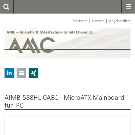
|
|
Startseite
Sitemap
Angebotsliste
LinkedIn
E-mail
Xing
AIMB-588HL-0AB1 - MicroATX Mainboard
für IPC