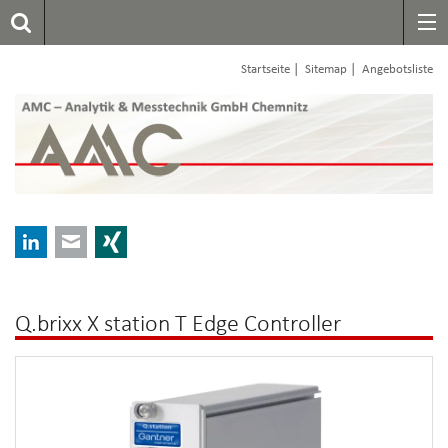
|
|
Startseite
Sitemap
Angebotsliste
LinkedIn
E-mail
Xing
Q.brixx X station T Edge Controller