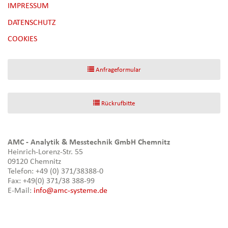
NAVIGATION
IMPRESSUM
ÜBERSPRINGEN
DATENSCHUTZ
[NBSP]
COOKIES
Anfrageformular
Rückrufbitte
AMC - Analytik & Messtechnik GmbH Chemnitz
Heinrich-Lorenz-Str. 55
09120 Chemnitz
Telefon: +49 (0) 371/38388-0
Fax: +49(0) 371/38 388-99
E-Mail:
info@amc-systeme.de