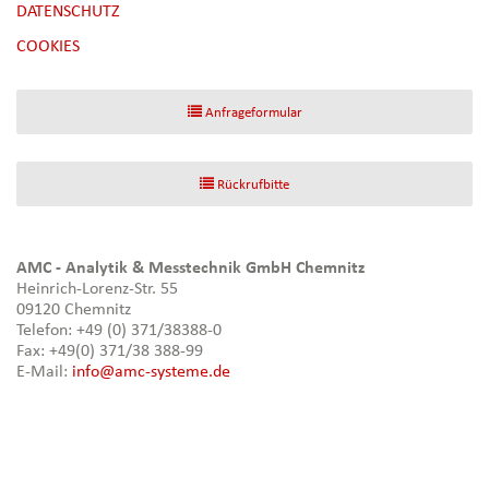
DATENSCHUTZ
[NBSP]
COOKIES
Anfrageformular
Rückrufbitte
AMC - Analytik & Messtechnik GmbH Chemnitz
Heinrich-Lorenz-Str. 55
09120 Chemnitz
Telefon: +49 (0) 371/38388-0
Fax: +49(0) 371/38 388-99
E-Mail:
info@amc-systeme.de