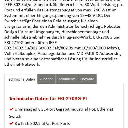
IEEE 802.3at/af-Standard. Sie liefern bis zu 30 Watt Leistung pro
Port und erfüllen das Leistungsbudget von max. 240 Watt im
System mit einer Eingangsspannung von 12–48 V DC. Der
Switch verfügt über einen Relaisausgang für einen
Ereignisalarm, der den Administrator benachrichtigt. Robustes
Design für raue Umgebungen, Hutschienenmontage und
schnelle Inbetriebnahme durch Plug-and-Work. EKI-2708G und
EKI-2710G unterstützen IEEE
802.3/802.3u/802.3z/802.3ab/802.3x mit 10/100/1000 Mbit/s,
Voll-/Halbduplex, Autonegotiation und MDI/MDI-X-Autosensing
und bieten so eine wirtschaftliche Lösung für Ihr industrielles
Ethernet-Netzwerk.
Zubehör
Dokumente
Software
Technische Daten
Technische Daten für EKI-2708G-PI
Unmanaged 8GE-Port Gigabit Industrial PoE Ethernet
Switch
8 x IEEE 802.3 af/at PoE-Ports