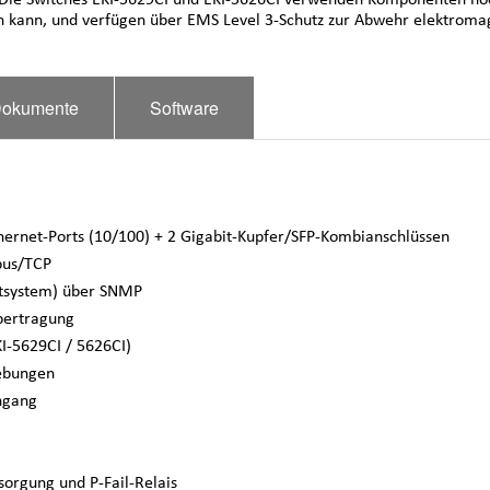
kann, und verfügen über EMS Level 3-Schutz zur Abwehr elektromagnet
okumente
Software
hernet-Ports (10/100) + 2 Gigabit-Kupfer/SFP-Kombianschlüssen
bus/TCP
tsystem) über SNMP
übertragung
KI-5629CI / 5626CI)
ebungen
ingang
orgung und P-Fail-Relais