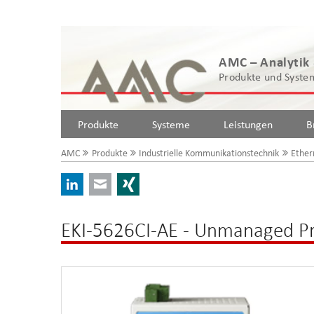
AMC – Analytik
Produkte und System
Produkte
Systeme
Leistungen
B
AMC
Produkte
Industrielle Kommunikationstechnik
Ether
LinkedIn
E-mail
Xing
EKI-5626CI-AE - Unmanaged Pr