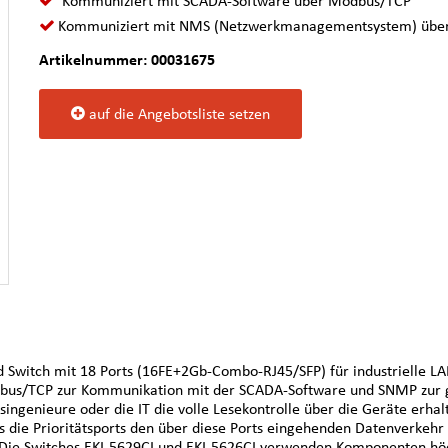
Kommuniziert mit SCADA-Software über Modbus/TCP
Kommuniziert mit NMS (Netzwerkmanagementsystem) üb
Artikelnummer: 00031675
auf die Angebotsliste setzen
 Switch mit 18 Ports (16FE+2Gb-Combo-RJ45/SFP) für industrielle LA
us/TCP zur Kommunikation mit der SCADA-Software und SNMP zur 
enieure oder die IT die volle Lesekontrolle über die Geräte erhalt
 die Prioritätsports den über diese Ports eingehenden Datenverkehr 
 Die Switches EKI-5629CI und EKI-5626CI verwenden Komponenten höch