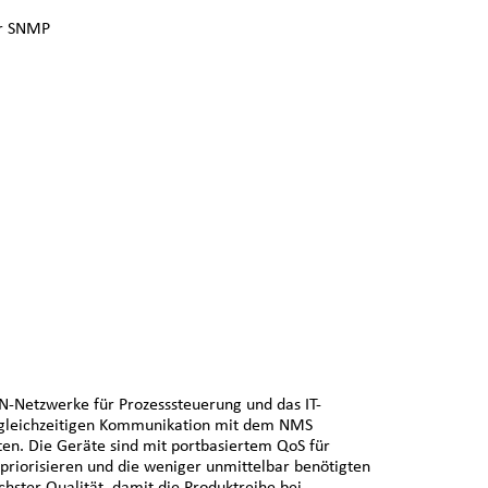
er SNMP
N-Netzwerke für Prozesssteuerung und das IT-
gleichzeitigen Kommunikation mit dem NMS
en. Die Geräte sind mit portbasiertem QoS für
priorisieren und die weniger unmittelbar benötigten
ster Qualität, damit die Produktreihe bei