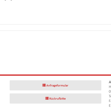
A
Anfrageformular
H
0
T
Rückrufbitte
F
E