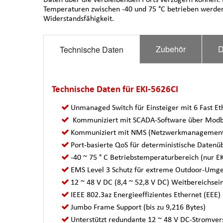
Temperaturen zwischen -40 und 75 °C betrieben werden 
Widerstandsfähigkeit.
Zubehör
D
Technische Daten
Technische Daten für EKI-5626CI
Unmanaged Switch für Einsteiger mit 6 Fast Et
Kommuniziert mit SCADA-Software über Mod
Kommuniziert mit NMS (Netzwerkmanagemen
Port-basierte QoS für deterministische Daten
-40 ~ 75 ° C Betriebstemperaturbereich (nur E
EMS Level 3 Schutz für extreme Outdoor-Umg
12 ~ 48 V DC (8,4 ~ 52,8 V DC) Weitbereichse
IEEE 802.3az Energieeffizientes Ethernet (EEE)
Jumbo Frame Support (bis zu 9,216 Bytes)
Unterstützt redundante 12 ~ 48 V DC-Stromvers