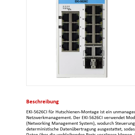
Beschreibung
EKI-5626CI für Hutschienen-Montage ist ein unmanaged
Netzwerkmanagement. Der EKI-5626CI verwendet Modb
(Networking Management System), wodurch Steuerungsing
deterministische Datenübertragung ausgestattet, sodass
Daten über die verbleibenden Ports verzögern können.