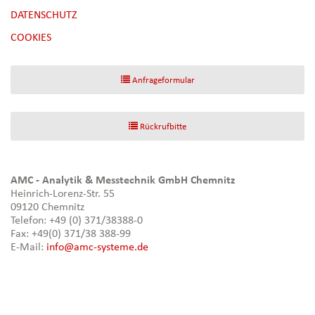
DATENSCHUTZ
[NBSP]
COOKIES
Anfrageformular
Rückrufbitte
AMC - Analytik & Messtechnik GmbH Chemnitz
Heinrich-Lorenz-Str. 55
09120 Chemnitz
Telefon: +49 (0) 371/38388-0
Fax: +49(0) 371/38 388-99
E-Mail:
info@amc-systeme.de