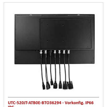
UTC-520JT-ATB0E-BTO36294 - Vorkonfig. IP66
IPC