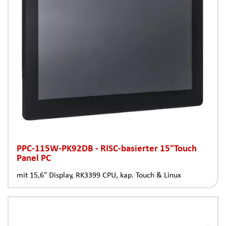
PPC-115W-PK92DB - RISC-basierter 15"Touch
Panel PC
mit 15,6" Display, RK3399 CPU, kap. Touch & Linux