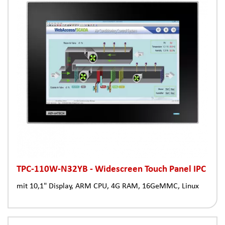
TPC-110W-N32YB - Widescreen Touch Panel IPC
mit 10,1" Display, ARM CPU, 4G RAM, 16GeMMC, Linux