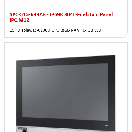
SPC-515-633AE - IP69K 304L-Edelstahl Panel
IPC,M12
15" Display, i3-6100U CPU ,8GB RAM, 64GB SSD