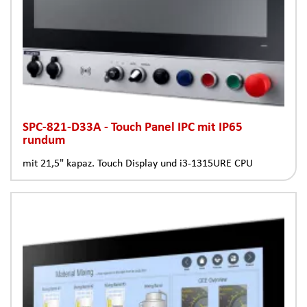
SPC-821-D33A - Touch Panel IPC mit IP65
rundum
mit 21,5" kapaz. Touch Display und i3-1315URE CPU