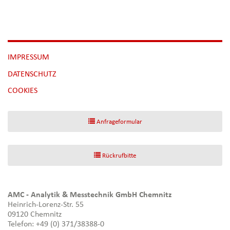
NAVIGATION
IMPRESSUM
ÜBERSPRINGEN
DATENSCHUTZ
[NBSP]
COOKIES
Anfrageformular
Rückrufbitte
AMC - Analytik & Messtechnik GmbH Chemnitz
Heinrich-Lorenz-Str. 55
09120 Chemnitz
Telefon: +49 (0) 371/38388-0