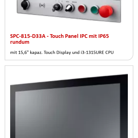
SPC-815-D33A - Touch Panel IPC mit IP65
rundum
mit 15,6" kapaz. Touch Display und i3-1315URE CPU