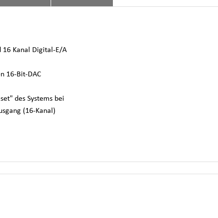
 16 Kanal Digital-E/A
en 16-Bit-DAC
set" des Systems bei
Ausgang (16-Kanal)