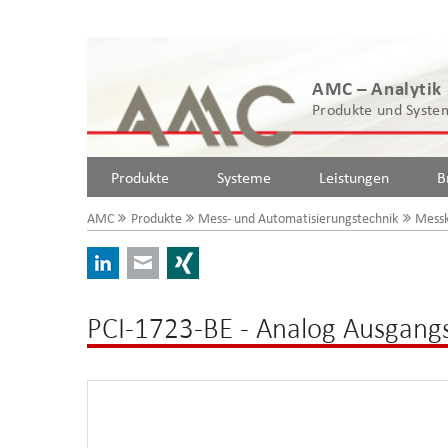
AMC – Analytik
Produkte und System
Produkte
Systeme
Leistungen
B
AMC
Produkte
Mess- und Automatisierungstechnik
Messk
LinkedIn
E-mail
Xing
PCI-1723-BE - Analog Ausgang