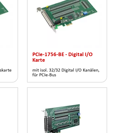
PCIe-1756-BE - Digital I/O
Karte
gskarte
mit isol. 32/32 Digital I/O Kanälen,
für PCIe-Bus