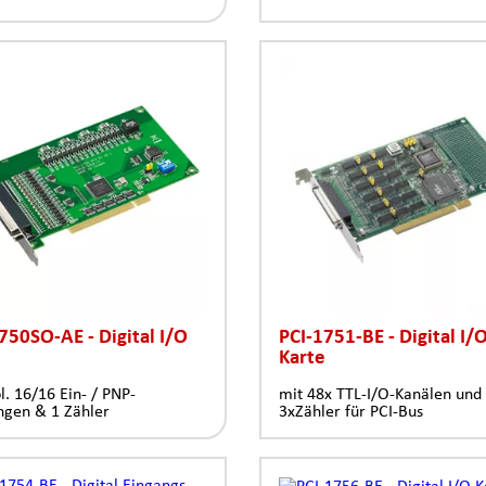
750SO-AE - Digital I/O
PCI-1751-BE - Digital I/
Karte
ol. 16/16 Ein- / PNP-
mit 48x TTL-I/O-Kanälen und
ngen & 1 Zähler
3xZähler für PCI-Bus