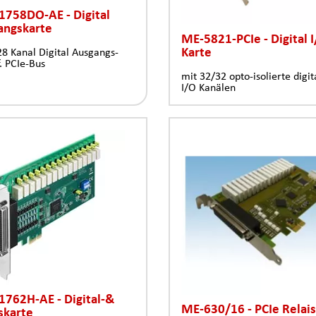
1758DO-AE - Digital
angskarte
ME-5821-PCIe - Digital 
Karte
128 Kanal Digital Ausgangs-
f. PCIe-Bus
mit 32/32 opto-isolierte digit
I/O Kanälen
1762H-AE - Digital-&
ME-630/16 - PCIe Relai
skarte