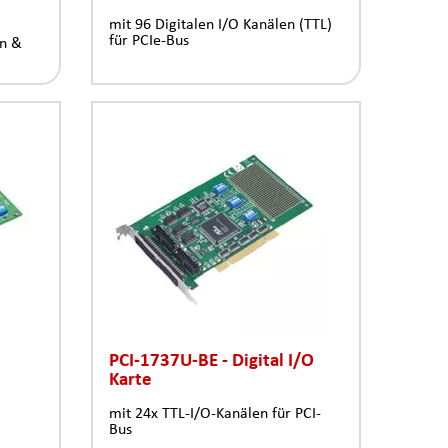
mit 96 Digitalen I/O Kanälen (TTL)
für PCIe-Bus
en &
PCI-1737U-BE - Digital I/O
Karte
mit 24x TTL-I/O-Kanälen für PCI-
Bus