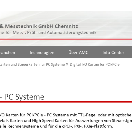
 & Messtechnik GmbH Chemnitz
e für Mess-, Prüf- und Automatisierungstechnik
ranchen
Technologien
Über AMC
Info-Center
arten und Steuerkarten für PC Systeme
Digital I/O Karten für PCI/PCIe
 - PC Systeme
 I/O Karten für PCI/PCIe - PC Systeme mit TTL-Pegel oder mit optisch
Relais-Karten und High Speed Karten für Auswertungen von Steuersig
elle Rechnersysteme und für die cPCI-, PXI-, PXIe-Plattform.