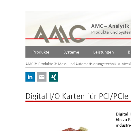
AMC – Analytik
Produkte und System
Produkte
Systeme
Leistungen
B
AMC
Produkte
Mess- und Automatisierungstechnik
Messk
LinkedIn
E-mail
Xing
Digital I/O Karten für PCI/PCIe
Digital
hin zu 
industri