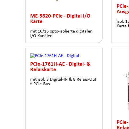
PCIe-
Ausg
ME-5820-PCIe - Digital I/O
Karte
isol. 
Karte 
mit 16/16 opto-isolierte digitalen
I/O Kanälen
PCIe-1761H-AE - Digital- &
Relaiskarte
mit isol. 8 Digital-IN & 8 Relais-Out
f. PCIe-Bus
PCIe-
Relai