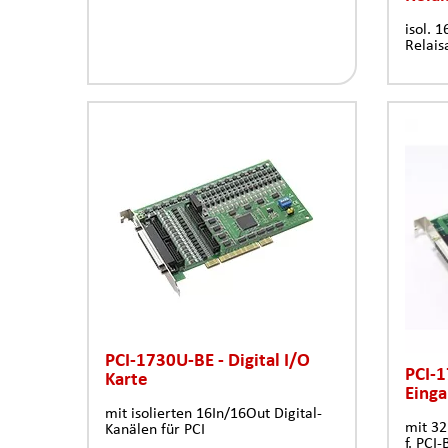
isol. 1
Relais
PCI-1730U-BE - Digital I/O
PCI-1
Karte
Einga
mit isolierten 16In/16Out Digital-
mit 32
Kanälen für PCI
f. PCI-