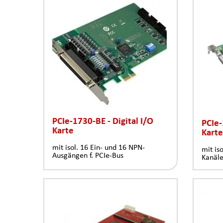
PCIe-1730-BE - Digital I/O
PCIe-
Karte
Karte
mit isol. 16 Ein- und 16 NPN-
mit is
Ausgängen f. PCIe-Bus
Kanäle