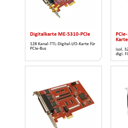
Digitalkarte ME-5310-PCIe
PCIe-
Karte
128 Kanal-TTL-Digital-I/O-Karte für
PCIe-Bus
isol. 
digi. F