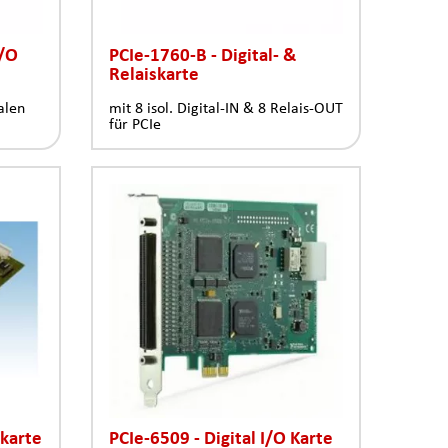
I/O
PCIe-1760-B - Digital- &
Relaiskarte
alen
mit 8 isol. Digital-IN & 8 Relais-OUT
für PCIe
skarte
PCIe-6509 - Digital I/O Karte