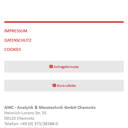
NAVIGATION
IMPRESSUM
ÜBERSPRINGEN
DATENSCHUTZ
[NBSP]
COOKIES
Anfrageformular
Rückrufbitte
AMC - Analytik & Messtechnik GmbH Chemnitz
Heinrich-Lorenz-Str. 55
09120 Chemnitz
Telefon: +49 (0) 371/38388-0