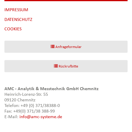
NAVIGATION
IMPRESSUM
ÜBERSPRINGEN
DATENSCHUTZ
[NBSP]
COOKIES
Anfrageformular
Rückrufbitte
AMC - Analytik & Messtechnik GmbH Chemnitz
Heinrich-Lorenz-Str. 55
09120 Chemnitz
Telefon: +49 (0) 371/38388-0
Fax: +49(0) 371/38 388-99
E-Mail:
info@amc-systeme.de