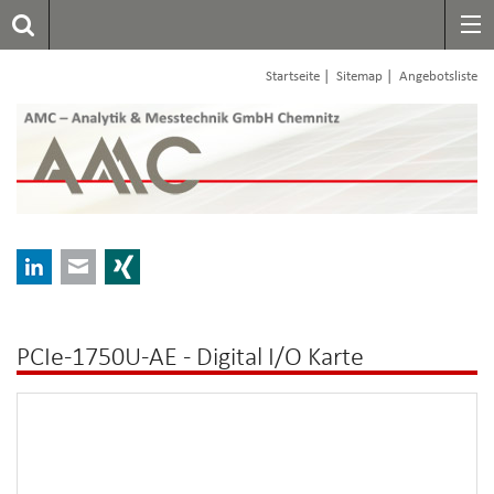
|
|
Startseite
Sitemap
Angebotsliste
LinkedIn
E-mail
Xing
PCIe-1750U-AE - Digital I/O Karte