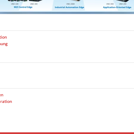
tion
hung
en
eration