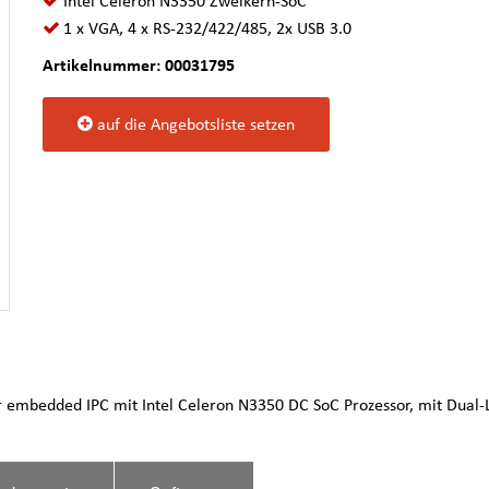
Intel Celeron N3350 Zweikern-SoC
1 x VGA, 4 x RS-232/422/485, 2x USB 3.0
Artikelnummer: 00031795
auf die Angebotsliste setzen
 embedded IPC mit Intel Celeron N3350 DC SoC Prozessor, mit Dual-