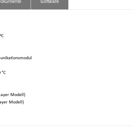
okumente
Software
PC
munikationsmodul
 °C
Layer Modell)
ayer Modell)