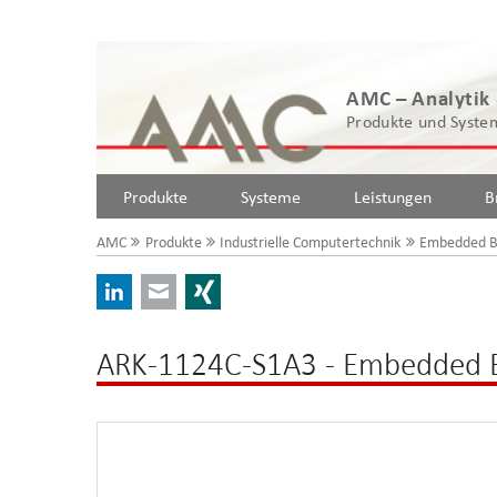
AMC – Analytik
Produkte und System
Produkte
Systeme
Leistungen
B
AMC
Produkte
Industrielle Computertechnik
Embedded B
LinkedIn
E-mail
Xing
ARK-1124C-S1A3 - Embedded 