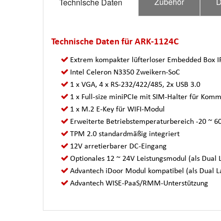
Zubehör
D
Technische Daten
Technische Daten für ARK-1124C
Extrem kompakter lüfterloser Embedded Box I
Intel Celeron N3350 Zweikern-SoC
1 x VGA, 4 x RS-232/422/485, 2x USB 3.0
1 x Full-size miniPCIe mit SIM-Halter für Kom
1 x M.2 E-Key für WIFI-Modul
Erweiterte Betriebstemperaturbereich -20 ~ 60
TPM 2.0 standardmäßig integriert
12V arretierbarer DC-Eingang
Optionales 12 ~ 24V Leistungsmodul (als Dual 
Advantech iDoor Modul kompatibel (als Dual L
Advantech WISE-PaaS/RMM-Unterstützung