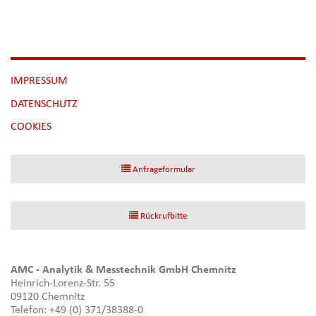
NAVIGATION
IMPRESSUM
ÜBERSPRINGEN
DATENSCHUTZ
[NBSP]
COOKIES
Anfrageformular
Rückrufbitte
AMC - Analytik & Messtechnik GmbH Chemnitz
Heinrich-Lorenz-Str. 55
09120 Chemnitz
Telefon: +49 (0) 371/38388-0