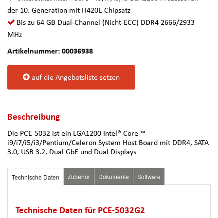
der 10. Generation mit H420E Chipsatz
Bis zu 64 GB Dual-Channel (Nicht-ECC) DDR4 2666/2933
MHz
Artikelnummer: 00036938
auf die Angebotsliste setzen
Beschreibung
Die PCE-5032 ist ein LGA1200 Intel® Core ™
i9/i7/i5/i3/Pentium/Celeron System Host Board mit DDR4, SATA
3.0, USB 3.2, Dual GbE und Dual Displays
Zubehör
Dokumente
Software
Technische Daten
Technische Daten für PCE-5032G2