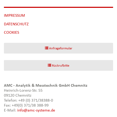
NAVIGATION
IMPRESSUM
ÜBERSPRINGEN
DATENSCHUTZ
[NBSP]
COOKIES
Anfrageformular
Rückrufbitte
AMC - Analytik & Messtechnik GmbH Chemnitz
Heinrich-Lorenz-Str. 55
09120 Chemnitz
Telefon: +49 (0) 371/38388-0
Fax: +49(0) 371/38 388-99
E-Mail:
info@amc-systeme.de