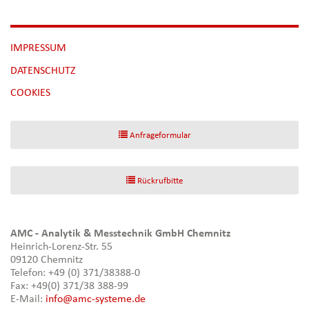
NAVIGATION
IMPRESSUM
ÜBERSPRINGEN
DATENSCHUTZ
[NBSP]
COOKIES
Anfrageformular
Rückrufbitte
AMC - Analytik & Messtechnik GmbH Chemnitz
Heinrich-Lorenz-Str. 55
09120 Chemnitz
Telefon: +49 (0) 371/38388-0
Fax: +49(0) 371/38 388-99
E-Mail:
info@amc-systeme.de