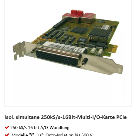
isol. simultane 250kS/s-16Bit-Multi-I/O-Karte PCIe
250 kS/s 16 bit A/D-Wandlung
Modelle "i", "is": Opto-Isolation bis 500 V