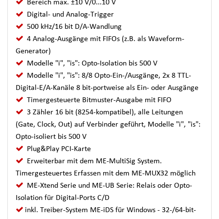
Bereich max. ±10 V/0...10 V
Digital- und Analog-Trigger
500 kHz/16 bit D/A-Wandlung
4 Analog-Ausgänge mit FIFOs (z.B. als Waveform-
Generator)
Modelle "i", "is": Opto-Isolation bis 500 V
Modelle "i", "is": 8/8 Opto-Ein-/Ausgänge, 2x 8 TTL-
Digital-E/A-Kanäle 8 bit-portweise als Ein- oder Ausgänge
Timergesteuerte Bitmuster-Ausgabe mit FIFO
3 Zähler 16 bit (8254-kompatibel), alle Leitungen
(Gate, Clock, Out) auf Verbinder geführt, Modelle "i", "is":
Opto-isoliert bis 500 V
Plug&Play PCI-Karte
Erweiterbar mit dem ME-MultiSig System.
Timergesteuertes Erfassen mit dem ME-MUX32 möglich
ME-Xtend Serie und ME-UB Serie: Relais oder Opto-
Isolation für Digital-Ports C/D
inkl. Treiber-System ME-iDS für Windows - 32-/64-bit-