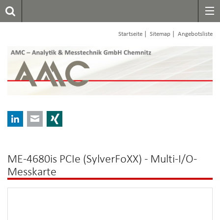
|
|
Startseite
Sitemap
Angebotsliste
LinkedIn
E-mail
Xing
ME-4680is PCIe (SylverFoXX) - Multi-I/O-
Messkarte