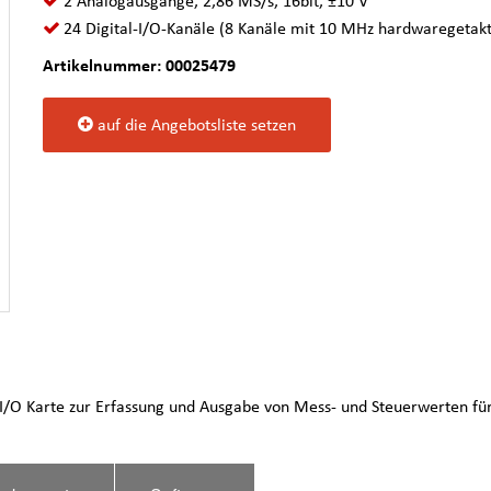
2 Analogausgänge, 2,86 MS/s, 16bit, ±10 V
24 Digital-I/O-Kanäle (8 Kanäle mit 10 MHz hardwaregetakt
Artikelnummer: 00025479
auf die Angebotsliste setzen
i I/O Karte zur Erfassung und Ausgabe von Mess- und Steuerwerten fü