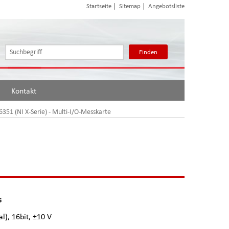
|
|
Startseite
Sitemap
Angebotsliste
Finden
Kontakt
6351 (NI X-Serie) - Multi-I/O-Messkarte
s
l), 16bit, ±10 V