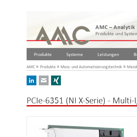
AMC – Analytik
Produkte und System
Produkte
Systeme
Leistungen
B
AMC
Produkte
Mess- und Automatisierungstechnik
Messk
LinkedIn
E-mail
Xing
PCIe-6351 (NI X-Serie) - Multi