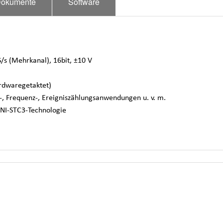
okumente
Software
/s (Mehrkanal), 16bit, ±10 V
ardwaregetaktet)
-, Frequenz-, Ereigniszählungsanwendungen u. v. m.
 NI-STC3-Technologie