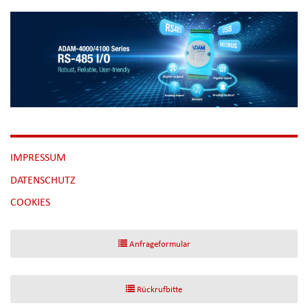
NAVIGATION
IMPRESSUM
ÜBERSPRINGEN
DATENSCHUTZ
[NBSP]
COOKIES
Anfrageformular
Rückrufbitte