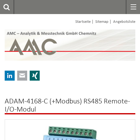
|
|
Startseite
Sitemap
Angebotsliste
LinkedIn
E-mail
Xing
ADAM-4168-C (+Modbus) RS485 Remote-
I/O-Modul