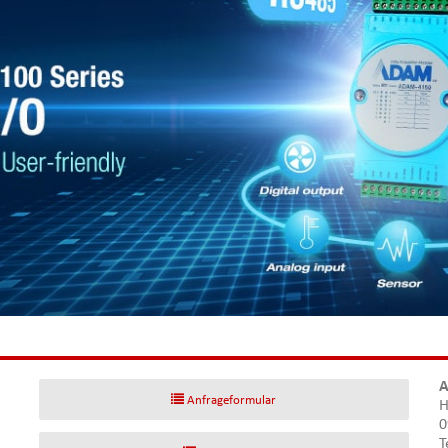
A
Anfrageformular
H
0
T