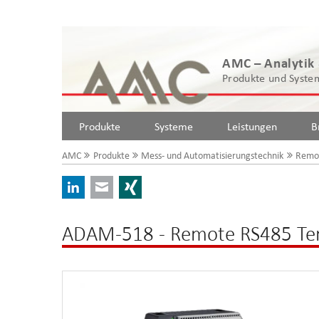
AMC – Analytik
Produkte und System
Produkte
Systeme
Leistungen
B
AMC
Produkte
Mess- und Automatisierungstechnik
Remo
LinkedIn
E-mail
Xing
ADAM-518 - Remote RS485 Te