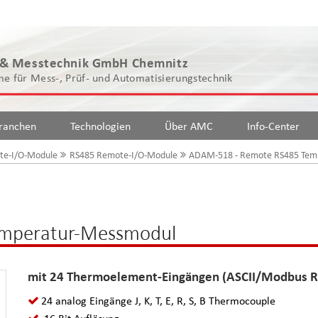
 & Messtechnik GmbH Chemnitz
e für Mess-, Prüf- und Automatisierungstechnik
ranchen
Technologien
Über AMC
Info-Center
te-I/O-Module
RS485 Remote-I/O-Module
ADAM-518 - Remote RS485 Tem
mperatur-Messmodul
mit 24 Thermoelement-Eingängen (ASCII/Modbus 
24 analog Eingänge J, K, T, E, R, S, B Thermocouple