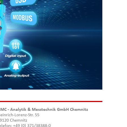
MC - Analytik & Messtechnik GmbH Chemnitz
einrich-Lorenz-Str. 55
9120 Chemnitz
elefon: +49 (0) 371/38388-0