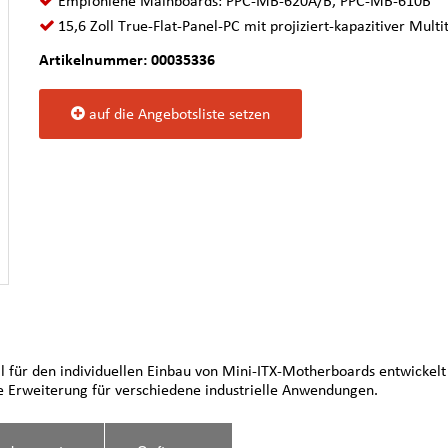
Empfohlene Mainboards: PPC-MB-620A/B, PPC-MB-610B
15,6 Zoll True-Flat-Panel-PC mit projiziert-kapazitiver Mult
Artikelnummer: 00035336
auf die Angebotsliste setzen
l für den individuellen Einbau von Mini-ITX-Motherboards entwickel
e Erweiterung für verschiedene industrielle Anwendungen.