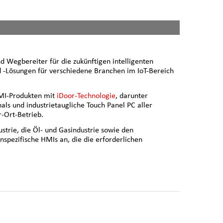
ind Wegbereiter für die zukünftigen intelligenten
 -Lösungen für verschiedene Branchen im IoT-Bereich
HMI-Produkten mit
iDoor-Technologie
, darunter
als und industrietaugliche Touch Panel PC aller
r-Ort-Betrieb.
strie, die Öl- und Gasindustrie sowie den
spezifische HMIs an, die die erforderlichen