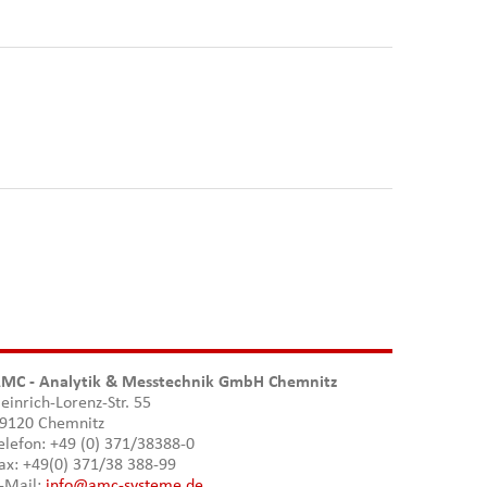
MC - Analytik & Messtechnik GmbH Chemnitz
einrich-Lorenz-Str. 55
9120 Chemnitz
elefon: +49 (0) 371/38388-0
ax: +49(0) 371/38 388-99
-Mail:
info@amc-systeme.de