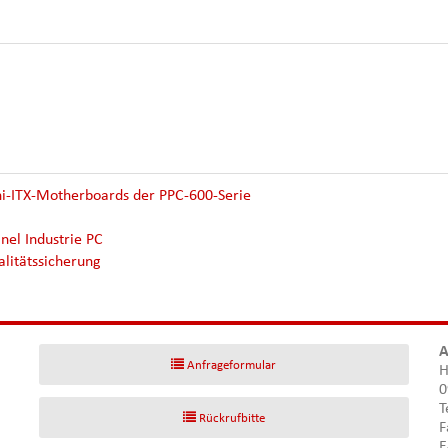
ni-ITX-Motherboards der PPC-600-Serie
el Industrie PC
litätssicherung
A
Anfrageformular
H
0
T
Rückrufbitte
F
E