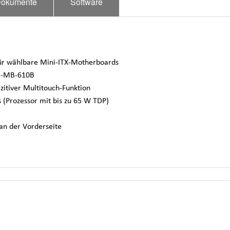
okumente
Software
für wählbare Mini-ITX-Motherboards
C-MB-610B
azitiver Multitouch-Funktion
s (Prozessor mit bis zu 65 W TDP)
an der Vorderseite