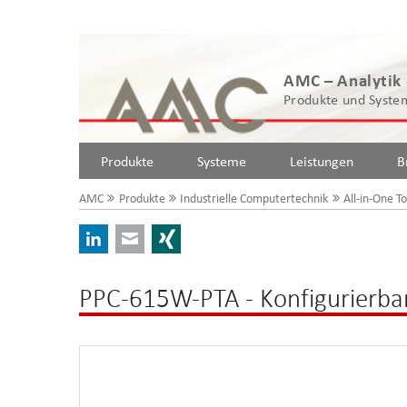
AMC – Analytik
Produkte und System
Produkte
Systeme
Leistungen
B
AMC
Produkte
Industrielle Computertechnik
All-in-One T
LinkedIn
E-mail
Xing
PPC-615W-PTA - Konfigurierba