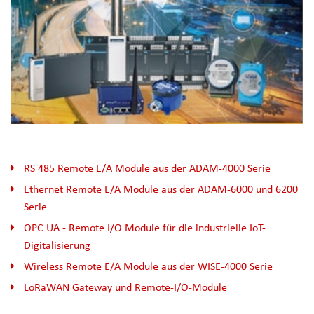
RS 485 Remote E/A Module aus der ADAM-4000 Serie
Ethernet Remote E/A Module aus der ADAM-6000 und 6200
Serie
OPC UA - Remote I/O Module für die industrielle IoT-
Digitalisierung
Wireless Remote E/A Module aus der WISE-4000 Serie
LoRaWAN Gateway und Remote-I/O-Module