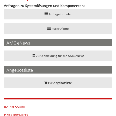
Anfragen zu Systemlösungen und Komponenten:
Anfrageformular
Rückrufbitte
AMC eNews
Zur Anmeldung für die AMC eNews
Angebotsliste
zur Angebotsliste
NAVIGATION
IMPRESSUM
ÜBERSPRINGEN
DATENSCHUTZ