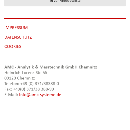
zur Angebotsliste
NAVIGATION
IMPRESSUM
ÜBERSPRINGEN
DATENSCHUTZ
[NBSP]
COOKIES
AMC - Analytik & Messtechnik GmbH Chemnitz
Heinrich-Lorenz-Str. 55
09120 Chemnitz
Telefon: +49 (0) 371/38388-0
Fax: +49(0) 371/38 388-99
E-Mail:
info@amc-systeme.de