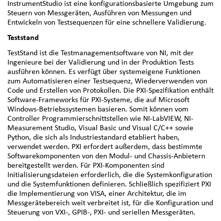
InstrumentStudio ist eine konfigurationsbasierte Umgebung zum
Steuern von Messgeräten, Ausführen von Messungen und
Entwickeln von Testsequenzen für eine schnellere Validierung.
Teststand
TestStand ist die Testmanagementsoftware von NI, mit der
Ingenieure bei der Validierung und in der Produktion Tests
ausführen können. Es verfügt über systemeigene Funktionen
zum Automatisieren einer Testsequenz, Wiederverwenden von
Code und Erstellen von Protokollen. Die PXI-Spezifikation enthält
Software-Frameworks für PXI-Systeme, die auf Microsoft
Windows-Betriebssystemen basieren. Somit können vom
Controller Programmierschnittstellen wie NI-LabVIEW, NI-
Measurement Studio, Visual Basic und Visual C/C++ sowie
Python, die sich als Industriestandard etabliert haben,
verwendet werden. PXI erfordert außerdem, dass bestimmte
Softwarekomponenten von den Modul- und Chassis-Anbietern
bereitgestellt werden. Für PXI-Komponenten sind
Initialisierungsdateien erforderlich, die die Systemkonfiguration
und die Systemfunktionen definieren. Schließlich spezifiziert PXI
die Implementierung von VISA, einer Architektur, die im
Messgerätebereich weit verbreitet ist, für die Konfiguration und
Steuerung von VXI-, GPIB-, PXI- und seriellen Messgeräten.