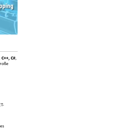
 C++, C#
,
große
T-
e
es