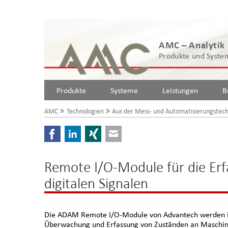
AMC – Analytik
Produkte und System
Produkte
Systeme
Leistungen
B
AMC
Technologien
Aus der Mess- und Automatisierungstech
Facebook
LinkedIn
Xing
E-mail
Remote I/O-Module für die Er
digitalen Signalen
Die ADAM Remote I/O-Module von Advantech werden in de
Überwachung und Erfassung von Zuständen an Maschine