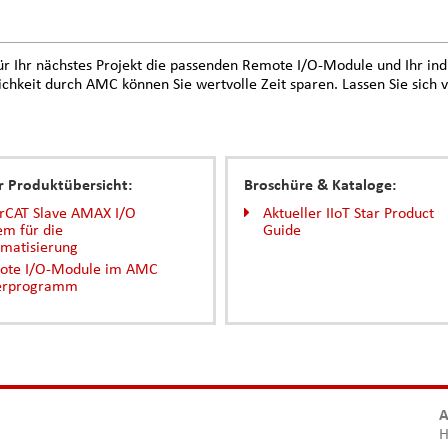
ür Ihr nächstes Projekt die passenden Remote I/O-Module und Ihr ind
chkeit durch AMC können Sie wertvolle Zeit sparen. Lassen Sie sich
r Produktübersicht:
Broschüre & Kataloge:
rCAT Slave AMAX I/O
Aktueller IIoT Star Product
em für die
Guide
matisierung
ote I/O-Module im AMC
ferprogramm
A
H