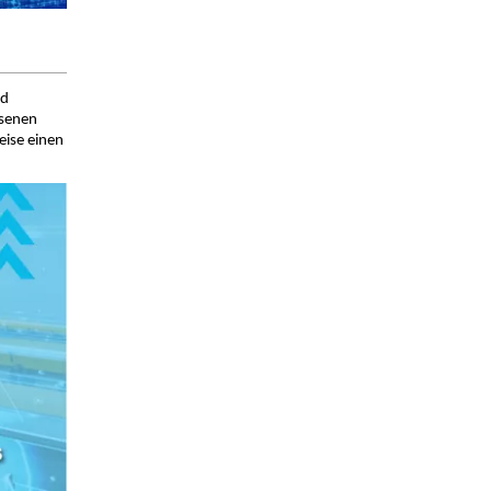
nd
ssenen
eise einen