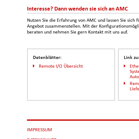
Interesse? Dann wenden sie sich an AMC
Nutzen Sie die Erfahrung von AMC und lassen Sie sich f
Angebot zusammenstellen. Mit der Konfigurationsmögli
beraten und nehmen Sie gern Kontakt mit uns auf.
Datenblätter:
Link zu
Remote I/O Übersicht
Ethe
Syst
Auto
Rem
Lie
NAVIGATION
IMPRESSUM
ÜBERSPRINGEN