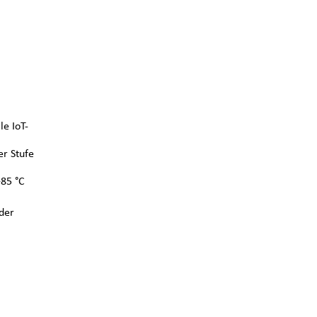
le IoT-
er Stufe
+85 °C
der