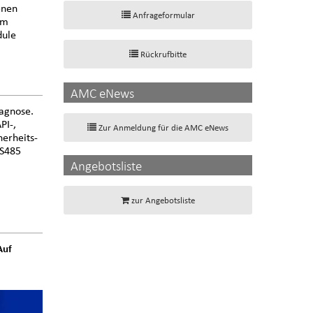
enen
Anfrageformular
im
dule
Rückrufbitte
AMC eNews
iagnose.
PI-,
Zur Anmeldung für die AMC eNews
erheits-
RS485
Angebotsliste
zur Angebotsliste
Auf