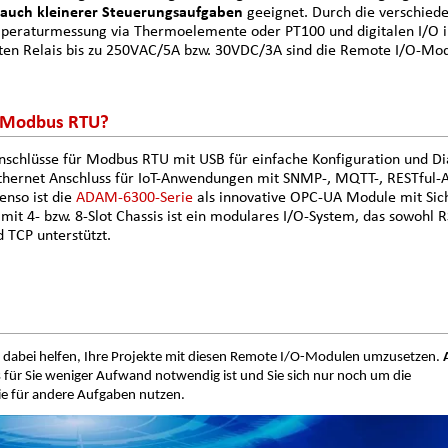
auch kleinerer Steuerungsaufgaben
geeignet. Durch die verschied
peraturmessung via Thermoelemente oder PT100 und digitalen I/O 
erten Relais bis zu 250VAC/5A bzw. 30VDC/3A sind die Remote I/O-Mo
d Modbus RTU?
nschlüsse für Modbus RTU mit USB für einfache Konfiguration und D
thernet Anschluss für IoT-Anwendungen mit SNMP-, MQTT-, RESTful-A
enso ist die
ADAM-6300-Serie
als innovative OPC-UA Module mit Sich
e
mit 4- bzw. 8-Slot Chassis ist ein modulares I/O-System, das sowohl 
 TCP unterstützt.
dabei helfen, Ihre Projekte mit diesen Remote I/O-Modulen umzusetzen.
 für Sie weniger Aufwand notwendig ist und Sie sich nur noch um die
ie für andere Aufgaben nutzen.