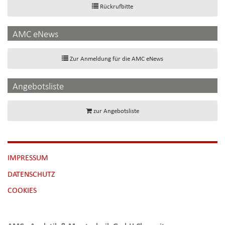
Rückrufbitte
AMC eNews
Zur Anmeldung für die AMC eNews
Angebotsliste
zur Angebotsliste
NAVIGATION
IMPRESSUM
ÜBERSPRINGEN
DATENSCHUTZ
[NBSP]
COOKIES